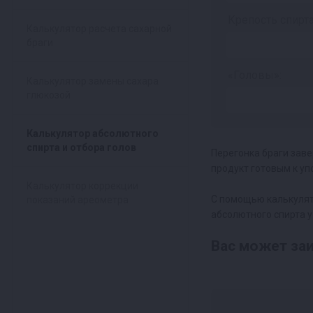
Крепость спирт
Калькулятор расчета сахарной
браги
«Головы»:
Калькулятор замены сахара
глюкозой
Калькулятор абсолютного
спирта и отбора голов
Перегонка браги заве
продукт готовым к у
Калькулятор коррекции
С помощью калькулято
показаний ареометра
абсолютного спирта у
Ваc может заи