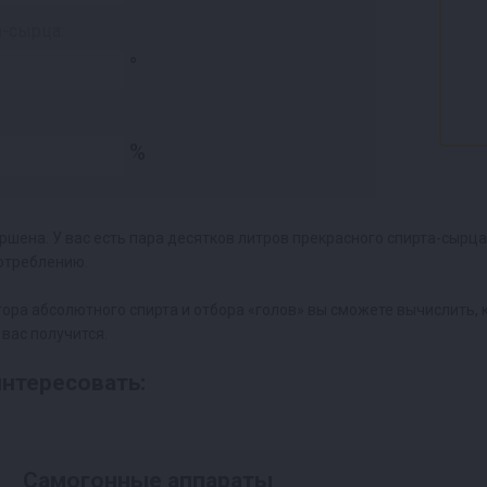
а-сырца:
°
%
ршена. У вас есть пара десятков литров прекрасного спирта-сырца
потреблению.
ра абсолютного спирта и отбора «голов» вы сможете вычислить, к
 вас получится.
нтересовать:
Самогонные аппараты