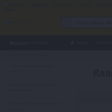
Киров
1 магазин
Доставка
Оплата
Рассро
Каталог товаров
Акции
Самогон
Главная
Калькуляторы
»
Калькулятор смешивания
Кал
спиртов
Калькулятор разбавления
спирта водой
Объем спирта-с
Калькулятор перегонки спирта
сырца