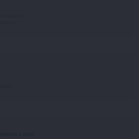
 и жидкости
апитков
ньяка
парате с нуля!