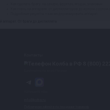
Как сделать брагу: на сахаре, фруктах, ягодах, злаковых
Как гнать на аппарате: от дистилляторов до колонн с узлом
Подробные рецепты + как модернизировать аппарат
Контакты
8 (800) 22
Бесплатно по всей России
Напишите нам
info@kolba.ru
Публичная оферта по продаже товаров