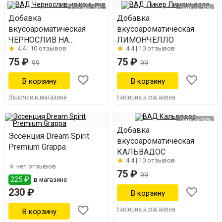
Скидка 24%
Скидка 24%
Добавка
Добавка
вкусоароматическая
вкусоароматическая
ЧЕРНОСЛИВ НА
ЛИМОНЧЕЛЛО
4.4 |
10 отзывов
4.4 |
10 отзывов
КОНЬЯКЕ
75 ₽
75 ₽
99
99
Наличие в магазине
Наличие в магазине
Скидка 24%
Добавка
Эссенция Dream Spirit
вкусоароматическая
Premium Grappa
КАЛЬВАДОС
4.4 |
10 отзывов
нет отзывов
75 ₽
99
225 ₽
в магазине
230 ₽
Наличие в магазине