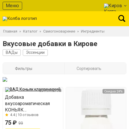
Меню
Киров
Главная
Каталог
Самогоноварение
Ингредиенты
»
»
»
Вкусовые добавки в Кирове
ВАДы
Эссенции
Фильтры
Сортировать
Скидка 24%
Скидка 24%
Добавка
вкусоароматическая
КОНЬЯК
4.4 |
10 отзывов
КЛАССИЧЕСКИЙ
75 ₽
99